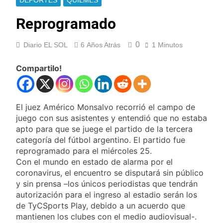
DEPORTES
QUILMES
Ley de Propiedad
La Fiscalía rechazó el
Privada: hubo
pedido para
Reprogramado
detenidos y
suspender el juicio
1 Día Atrás
enfrentamientos
contra Pity Alvarez
67 barrios full LED en
0
Diario EL SOL
6 Años Atrás
1 Minutos
Florencio Varela
1 Día Atrás
Compartilo!
El temporal se
despide del AMBA:
cuándo dejará de
2 Días Atrás
llover y llega una ola
El juez Américo Monsalvo recorrió el campo de
Kicillof marchó
de frío con mínimas
contra la Ley de
juego con sus asistentes y entendió que no estaba
cercanas a 1°C
Propiedad Privada de
apto para que se juege el partido de la tercera
2 Días Atrás
Milei
categoría del fútbol argentino. El partido fue
Renunció el
subsecretario de
reprogramado para el miércoles 25.
Seguridad de
Con el mundo en estado de alarma por el
2 Días Atrás
Quilmes, Hernán
coronavirus, el encuentro se disputará sin público
Candela Arizaga
Ocampo, tras la
confirmó que tuvo un
y sin prensa –los únicos periodistas que tendrán
difusión de chats
«brote psicótico» por
autorización para el ingreso al estadio serán los
2 Días Atrás
privados
consumo con
de TyCSports Play, debido a un acuerdo que
La Libertad Avanza
Facundo Moyano
consiguió la mayoría
mantienen los clubes con el medio audiovisual-.