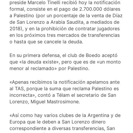
familia
preside Marcelo Tinelli recibió hoy la notificación
Berazategui será
formal, consiste en el pago de 2.700.000 dólares
sede del Festival de
a Palestino (por un porcentaje de la venta de Díaz
Cine de la India 2026
1 Día Atrás
con entrada libre y
de San Lorenzo a Arabia Saudita, a mediados de
Vozinha fue
gratuita
2018), y en la prohibición de contratar jugadores
presentado como
en los próximos tres mercados de transferencias
nuevo refuerzo de
1 Día Atrás
Colo Colo y promete
o hasta que se cancele la deuda.
Los bonos y ADR
dar pelea por el arco
argentinos cerraron
En su primera defensa, el club de Boedo aceptó
en baja y el riesgo
1 Día Atrás
país volvió a subir
que «la deuda existe», pero que es de «un monto
Argentina respondió
menor al reclamado» por Palestino.
a Brasil tras la rebaja
diplomática y
1 Día Atrás
atribuyó la medida a
«Apenas recibimos la notificación apelamos ante
diferencias
al TAS, porque la suma que reclama Palestino es
ideológicas
incorrecta», contó a Télam el secretario de San
Lorenzo, Miguel Mastrosimone.
«Así como hay varios clubes de la Argentina y de
Europa que le deben a San Lorenzo dinero
correspondiente a diversas transferencias, San