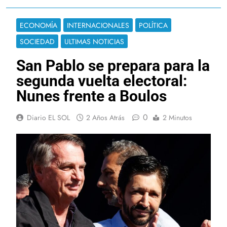
ECONOMÍA
INTERNACIONALES
POLÍTICA
SOCIEDAD
ULTIMAS NOTICIAS
San Pablo se prepara para la
segunda vuelta electoral:
Nunes frente a Boulos
0
Diario EL SOL
2 Años Atrás
2 Minutos