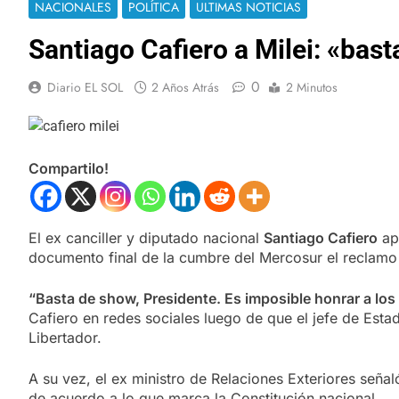
NACIONALES
POLÍTICA
ULTIMAS NOTICIAS
Santiago Cafiero a Milei: «bas
0
Diario EL SOL
2 Años Atrás
2 Minutos
Compartilo!
El ex canciller y diputado nacional
Santiago Cafiero
apu
documento final de la cumbre del Mercosur el reclamo 
“Basta de show, Presidente. Es imposible honrar a los
Cafiero en redes sociales luego de que el jefe de Esta
Libertador.
A su vez, el ex ministro de Relaciones Exteriores seña
de acuerdo a lo que marca la Constitución nacional.