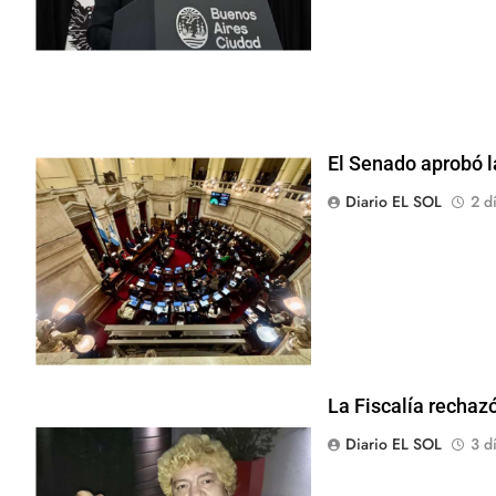
El Senado aprobó la
Diario EL SOL
2 d
La Fiscalía rechazó
Diario EL SOL
3 d