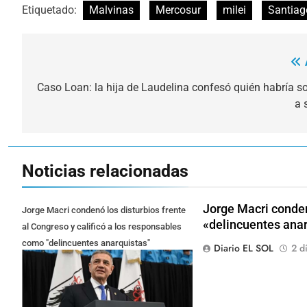
Etiquetado:
Malvinas
Mercosur
milei
Santiag
Navegación
de
Caso Loan: la hija de Laudelina confesó quién habría 
a 
entradas
Noticias relacionadas
Jorge Macri conden
Jorge Macri condenó los disturbios frente
«delincuentes ana
al Congreso y calificó a los responsables
como "delincuentes anarquistas"
Diario EL SOL
2 d