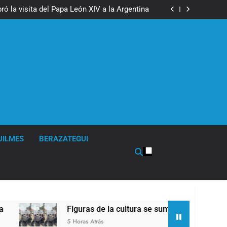
boxeo de primer nivel en la sede de Quilmes
ó la visita del Papa León XIV a la Argentina
ron a la marcha frente al Congreso contra la
Ley de Propiedad Privada
los activos argentinos: cayeron las acciones
 riesgo país quedó al borde de los 450 puntos
boxeo de primer nivel en la sede de Quilmes
ó la visita del Papa León XIV a la Argentina
ron a la marcha frente al Congreso contra la
Ley de Propiedad Privada
los activos argentinos: cayeron las acciones
 riesgo país quedó al borde de los 450 puntos
UILMES
BERAZATEGUI
Figuras de la cultura se sumaron a la marcha frente al
5 Horas Atrás