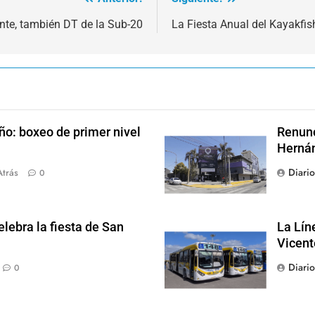
nte, también DT de la Sub-20
La Fiesta Anual del Kayakfis
ño: boxeo de primer nivel
Renunc
Hernán
Diari
Atrás
0
lebra la fiesta de San
La Lín
Vicent
Diari
0