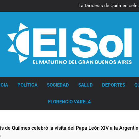
La noche del Afro Quilmeño: 
La Diócesis de Quilmes celebr
Figuras de la cultura se suma
Nueva jornada negativa para 
en Wall Street y el
La noche del Afro Quilmeño: 
La Diócesis de Quilmes celebr
Figuras de la cultura se suma
Nueva jornada negativa para 
en Wall Street y el
Diario EL SOL
CIA
POLÍTICA
SOCIEDAD
SALUD
DEPORTES
Q
FLORENCIO VARELA
s celebró la visita del Papa León XIV a la Argentina