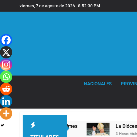
Saltar
viernes, 7 de agosto de 2026
8:52:31 PM
al
contenido
NACIONALES
PROVIN
l en la sede de Quilmes
La Diócesis de Quilme
3 Horas Atrás