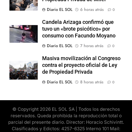
Diario EL SOL
6 horas atrás
0
Candela Arizaga confirmó que
tuvo un «brote psicótico» por
consumo con Facundo Moyano
Diario EL SOL
7 horas atrás
0
Masiva movilización al Congreso
contra el proyecto oficial de Ley
de Propiedad Privada
Diario EL SOL
8 horas atrás
0
© Copyright 2026 EL SOL SA | Todos los derechos
reservados. Queda prohibida la reproducción total o
parcial del presente diario. Director: Horacio Schivintt.
Clasificados y Edictos: 4257-6325 Interno 101 Mail: