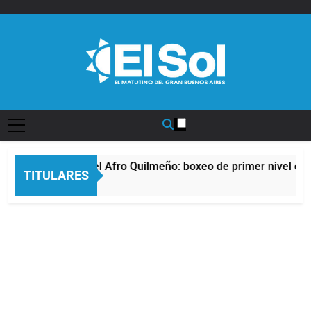
Saltar
al
contenido
Diario EL SOL
La noche del Afro Quilmeño: boxeo de primer nivel en l
TITULARES
6 Horas Atrás