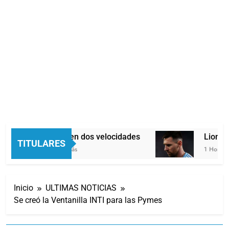
Economía en dos velocidades
Lionel 
TITULARES
32 Minutos Atrás
1 Hora Atr
Inicio
ULTIMAS NOTICIAS
Se creó la Ventanilla INTI para las Pymes