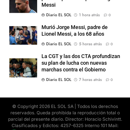
Messi
Diario EL SOL
1 hora atrás
0
Murió Jorge Messi, padre de
Lionel Messi, a los 68 años
Diario EL SOL
5 horas atrás
0
La CGT y las dos CTA profundizan
su plan de lucha con nuevas
marchas contra el Gobierno
Diario EL SOL
7 horas atrás
0
© Copyright 2026 EL SOL SA | Todos los derechos
reservados. Queda prohibida la reproducción total o
parcial del presente diario. Director: Horacio Schivintt.
Clasificados y Edictos: 4257-6325 Interno 101 Mail: