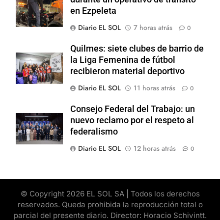
en Ezpeleta
Diario EL SOL
7 horas atrás
0
Quilmes: siete clubes de barrio de
la Liga Femenina de fútbol
recibieron material deportivo
Diario EL SOL
11 horas atrás
0
Consejo Federal del Trabajo: un
nuevo reclamo por el respeto al
federalismo
Diario EL SOL
12 horas atrás
0
© Copyright 2026 EL SOL SA | Todos los derechos
reservados. Queda prohibida la reproducción total o
parcial del presente diario. Director: Horacio Schivintt.