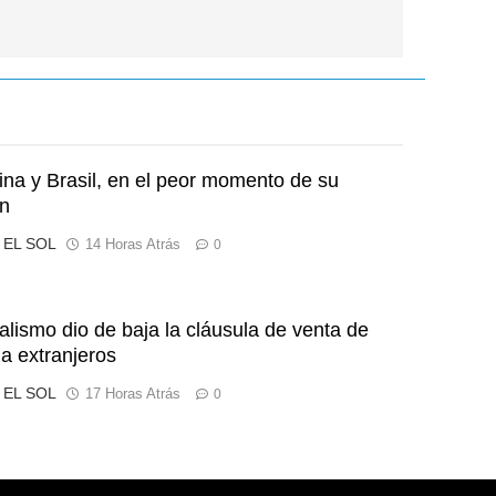
ina y Brasil, en el peor momento de su
ón
o EL SOL
14 Horas Atrás
0
ialismo dio de baja la cláusula de venta de
 a extranjeros
o EL SOL
17 Horas Atrás
0