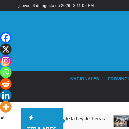
Saltar
jueves, 6 de agosto de 2026
2:11:03 PM
al
contenido
NACIONALES
PROVINC
la reforma de la Ley de Tierras
Tormentas seve
2 Horas Atrás
TITULARES