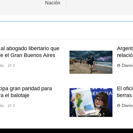
Nación
l abogado libertario que
Argent
re el Gran Buenos Aires
relaci
Diari
rás
0
ipa gran paridad para
El ofic
a el balotaje
tierras
Diari
rás
0