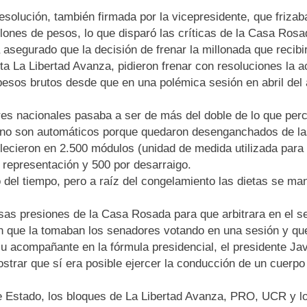
resolución, también firmada por la vicepresidente, que friza
llones de pesos, lo que disparó las críticas de la Casa Rosada
a asegurado que la decisión de frenar la millonada que recibi
sta La Libertad Avanza, pidieron frenar con resoluciones la ac
 pesos brutos desde que en una polémica sesión en abril del
es nacionales pasaba a ser de más del doble de lo que perc
 no son automáticos porque quedaron desenganchados de las p
ecieron en 2.500 módulos (unidad de medida utilizada para c
representación y 500 por desarraigo.
 del tiempo, pero a raíz del congelamiento las dietas se ma
ensas presiones de la Casa Rosada para que arbitrara en el s
 que la tomaban los senadores votando en una sesión y que e
 acompañante en la fórmula presidencial, el presidente Javi
ar que sí era posible ejercer la conducción de un cuerpo l
de Estado, los bloques de La Libertad Avanza, PRO, UCR y l