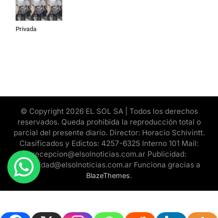
la Ley de
Propiedad
Privada
© Copyright 2026 EL SOL SA | Todos los derechos
reservados. Queda prohibida la reproducción total o
parcial del presente diario. Director: Horacio Schivintt.
Clasificados y Edictos: 4257-6325 Interno 101 Mail:
recepcion@elsolnoticias.com.ar Publicidad:
publicidad@elsolnoticias.com.ar Funciona gracias a
.
BlazeThemes