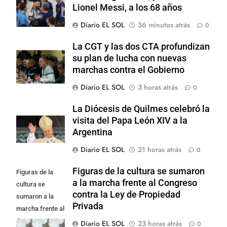
Lionel Messi, a los 68 años
Diario EL SOL
36 minutos atrás
0
La CGT y las dos CTA profundizan
su plan de lucha con nuevas
marchas contra el Gobierno
Diario EL SOL
3 horas atrás
0
La Diócesis de Quilmes celebró la
visita del Papa León XIV a la
Argentina
Diario EL SOL
21 horas atrás
0
Figuras de la cultura se sumaron
Figuras de la
a la marcha frente al Congreso
cultura se
contra la Ley de Propiedad
sumaron a la
Privada
marcha frente al
Congreso contra
Diario EL SOL
23 horas atrás
0