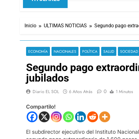
Inicio
ULTIMAS NOTICIAS
Segundo pago extrao
ECONOMÍA
NACIONALES
POLÍTICA
SALUD
SOCIEDAD
Segundo pago extraordin
jubilados
0
Diario EL SOL
6 Años Atrás
1 Minutos
Compartilo!
El subdirector ejecutivo del Instituto Nacion