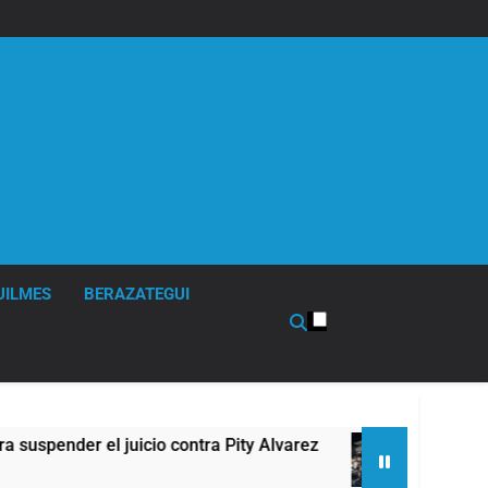
UILMES
BERAZATEGUI
pender el juicio contra Pity Alvarez
67 barrios
12 Horas Atr