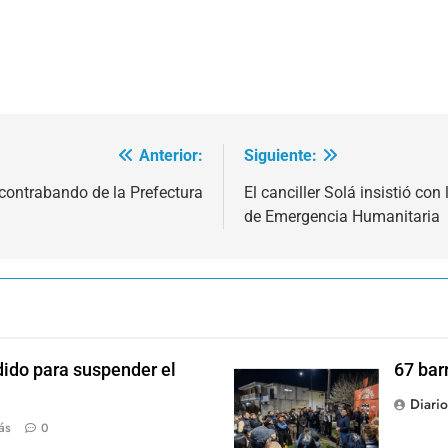
Anterior:
Siguiente:
 contrabando de la Prefectura
El canciller Solá insistió co
de Emergencia Humanitaria
dido para suspender el
67 bar
Diari
ás
0