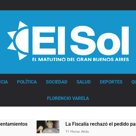
Diario EL SOL
CIA
POLÍTICA
SOCIEDAD
SALUD
DEPORTES
Q
FLORENCIO VARELA
mientos
La Fiscalía rechazó el pedido para sus
11 Horas Atrás