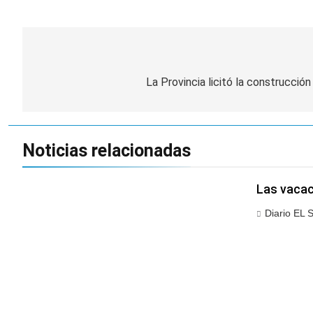
Navegación
de
La Provincia licitó la construcción
entradas
Noticias relacionadas
Las vacac
Diario EL 