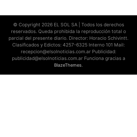
© Copyright 2026 EL SOL SA | Todos los derechos
reservados. Queda prohibida la reproducción total o
parcial del presente diario. Director: Horacio Schivintt.
Clasificados y Edictos: 4257-6325 Interno 101 Mail:
recepcion@elsolnoticias.com.ar Publicidad:
publicidad@elsolnoticias.com.ar Funciona gracias a
.
BlazeThemes