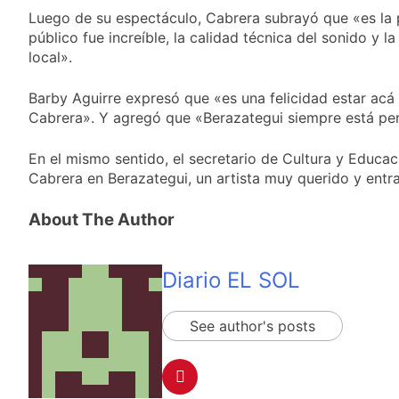
diferencias ideológicas
Cómo estará el clima en
Luego de su espectáculo, Cabrera subrayó que «es la 
Buenos Aires este miércoles
público fue increíble, la calidad técnica del sonido y 
5 de agosto: vuelve el frío
23 Horas Atrás
local».
polar al AMBA
Confirmaron la visita
del papa León XIV a la
Barby Aguirre expresó que «es una felicidad estar ac
Argentina
23 Horas Atrás
Cabrera». Y agregó que «Berazategui siempre está pen
Quilmes recibe a
Gimnasia de Jujuy con
En el mismo sentido, el secretario de Cultura y Educa
la necesidad de volver
23 Horas Atrás
Cabrera en Berazategui, un artista muy querido y entra
al triunfo
Caso Loan: crecen
las críticas al fiscal
About The Author
por presuntas
1 Día Atrás
contradicciones en la
investigación
Diario EL SOL
See author's posts