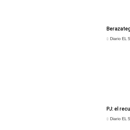
Berazategu
Diario EL 
PJ: el rec
Diario EL 