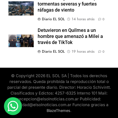
tormentas severas y fuertes
ráfagas de viento
Diario EL SOL
14 horas atrás
0
Detuvieron en Quilmes a un
hombre que amenazó a Milei a
través de TikTok
Diario EL SOL
19 horas atrás
0
© Copyright 2026 EL SOL SA | Todos los derechos
reservados. Queda prohibida la reproducción total o
parcial del presente diario. Director: Horacio Schivintt.
Clasificados y Edictos: 4257-6325 Interno 101 Mail:
recepcion@elsolnoticias.com.ar Publicidad:
publicidad@elsolnoticias.com.ar Funciona gracias a
.
BlazeThemes