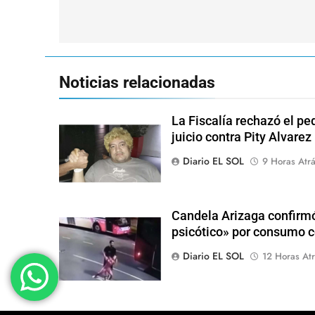
de
entradas
Noticias relacionadas
La Fiscalía rechazó el pe
juicio contra Pity Alvarez
Diario EL SOL
9 Horas Atr
Candela Arizaga confirmó
psicótico» por consumo
Diario EL SOL
12 Horas Atr