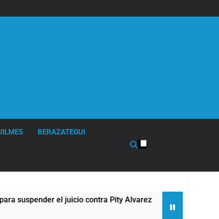
UILMES
BERAZATEGUI
pender el juicio contra Pity Alvarez
67 barrios
10 Horas Atr