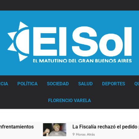
Diario EL SOL
CIA
POLÍTICA
SOCIEDAD
SALUD
DEPORTES
Q
FLORENCIO VARELA
mientos
La Fiscalía rechazó el pedido para sus
9 Horas Atrás