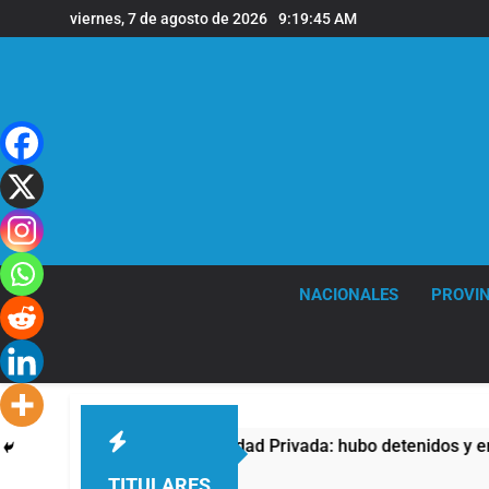
Saltar
viernes, 7 de agosto de 2026
9:19:46 AM
al
contenido
NACIONALES
PROVIN
contra la Ley de Propiedad Privada: hubo detenidos y enfrenta
TITULARES