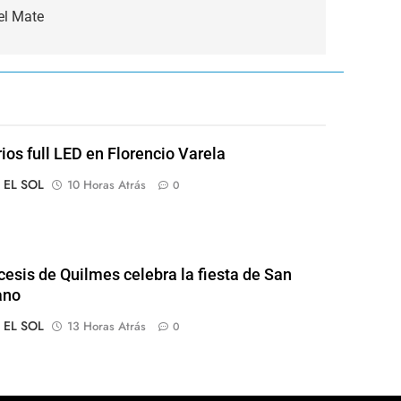
el Mate
rios full LED en Florencio Varela
o EL SOL
10 Horas Atrás
0
cesis de Quilmes celebra la fiesta de San
ano
o EL SOL
13 Horas Atrás
0