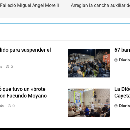
Falleció Miguel Ángel Morelli
Arreglan la cancha auxiliar d
dido para suspender el
67 bar
Diari
ás
0
 que tuvo un «brote
La Dió
 con Facundo Moyano
Cayet
Diari
ás
0