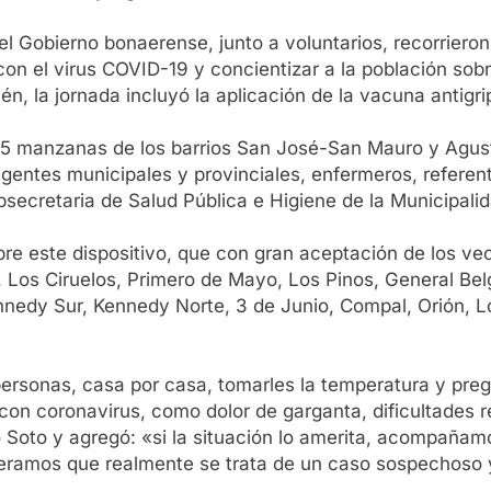
del Gobierno bonaerense, junto a voluntarios, recorriero
con el virus COVID-19 y concientizar a la población so
, la jornada incluyó la aplicación de la vacuna antigrip
5 manzanas de los barrios San José-San Mauro y Agustí
agentes municipales y provinciales, enfermeros, referen
bsecretaria de Salud Pública e Higiene de la Municipalid
obre este dispositivo, que con gran aceptación de los ve
Los Ciruelos, Primero de Mayo, Los Pinos, General Belgr
nnedy Sur, Kennedy Norte, 3 de Junio, Compal, Orión, Lo
 personas, casa por casa, tomarles la temperatura y pregu
on coronavirus, como dolor de garganta, dificultades res
ó Soto y agregó: «si la situación lo amerita, acompañamo
ideramos que realmente se trata de un caso sospechoso y