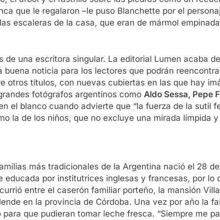
anca que le regalaron –le puso Blanchette por el perso
 las escaleras de la casa, que eran de mármol empinadas
os de una escritora singular. La editorial Lumen acaba de
a buena noticia para los lectores que podrán reencontr
re otros títulos, con nuevas cubiertas en las que hay im
 grandes fotógrafos argentinos como
Aldo Sessa, Pepe F
n el blanco cuando advierte que “la fuerza de la sutil 
mo la de los niños, que no excluye una mirada límpida y
lias más tradicionales de la Argentina nació el 28 de j
 educada por institutrices inglesas y francesas, por lo 
currió entre el caserón familiar porteño, la mansión Vi
Allende en la provincia de Córdoba. Una vez por año la f
rco para que pudieran tomar leche fresca. “Siempre me pa