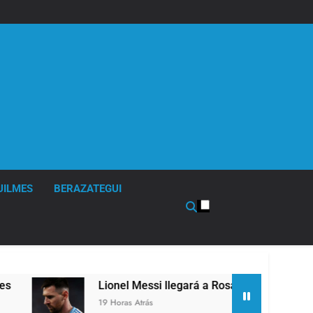
UILMES
BERAZATEGUI
Lionel Messi llegará a Rosario para despedir a su padre J
19 Horas Atrás