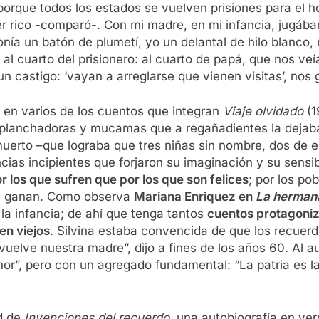
porque todos los estados se vuelven prisiones para el ho
ser rico -comparó-. Con mi madre, en mi infancia, jugába
ía un batón de plumetí, yo un delantal de hilo blanco,
al cuarto del prisionero: al cuarto de papá, que nos veí
n castigo: ‘vayan a arreglarse que vienen visitas’, nos g
 en varios de los cuentos que integran
Viaje olvidado
(1
planchadoras y mucamas que a regañadientes la dejaban 
 muerto –que lograba que tres niñas sin nombre, dos de 
ias incipientes que forjaron su imaginación y su sensib
r los que sufren que por los que son felices
; por los pob
que ganan. Como observa
Mariana Enriquez en
La herman
la infancia; de ahí que tenga tantos
cuentos protagoniz
en viejos
. Silvina estaba convencida de que los recuer
 vuelve nuestra madre”, dijo a fines de los años 60. Al a
nor”, pero con un agregado fundamental: “La patria es l
ad de
Invenciones del recuerdo
, una autobiografía en vers