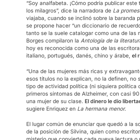
“Soy analfabeta. ¡Cómo podría publicar este t
los milagros”, dice la narradora de
La promes
viajaba, cuando se inclinó sobre la baranda 
se propone hacer “un diccionario de recuerdos
tanto se la suele catalogar como una de las 
Borges compilaron la
Antología de la literatu
hoy es reconocida como una de las escritoras 
italiano, portugués, danés, chino y árabe,
el 
“Una de las mujeres más ricas y extravagante
esos títulos no la explican, no la definen, n
tipo de actividad política (ni siquiera polític
primeros síntomas de Alzheimer, con casi 90 
una mujer de su clase.
El dinero le dio libe
sugiere Enriquez en
La hermana menor.
El lugar común de enunciar que quedó a la so
de la posición de Silvina, quien como escritor
misterio que convierte cada nueva lectura o 