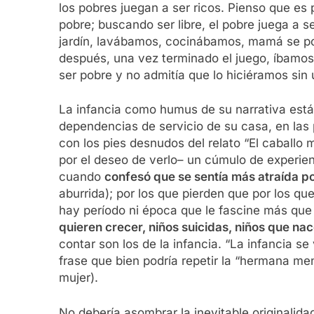
los pobres juegan a ser ricos. Pienso que es 
pobre; buscando ser libre, el pobre juega a 
jardín, lavábamos, cocinábamos, mamá se pon
después, una vez terminado el juego, íbamos 
ser pobre y no admitía que lo hiciéramos sin u
La infancia como humus de su narrativa está
dependencias de servicio de su casa, en las 
con los pies desnudos del relato “El caballo
por el deseo de verlo– un cúmulo de experienc
cuando
confesó que se sentía más atraída po
aburrida); por los que pierden que por los 
hay período ni época que le fascine más que 
quieren crecer, niños suicidas, niños que nac
contar son los de la infancia. “La infancia se
frase que bien podría repetir la “hermana me
mujer).
No debería asombrar la inevitable originalid