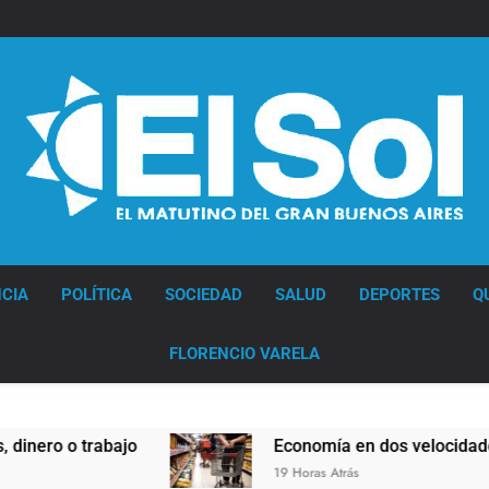
Diario EL SOL
CIA
POLÍTICA
SOCIEDAD
SALUD
DEPORTES
Q
FLORENCIO VARELA
jo
Economía en dos velocidades
19 Horas Atrás