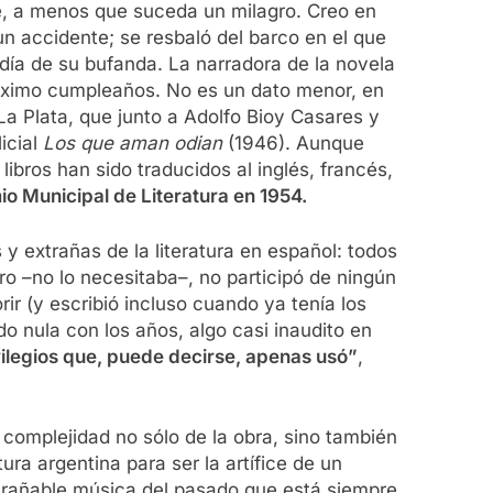
ble, a menos que suceda un milagro. Creo en
un accidente; se resbaló del barco en el que
día de su bufanda. La narradora de la novela
 próximo cumpleaños. No es un dato menor, en
La Plata, que junto a Adolfo Bioy Casares y
icial
Los que aman odian
(1946). Aunque
ibros han sido traducidos al inglés, francés,
io Municipal de Literatura en 1954.
y extrañas de la literatura en español: todos
ero –no lo necesitaba–, no participó de ningún
orir (y escribió incluso cuando ya tenía los
o nula con los años, algo casi inaudito en
vilegios que, puede decirse, apenas usó”
,
 complejidad no sólo de la obra, sino también
ura argentina para ser la artífice de un
ntrañable música del pasado que está siempre