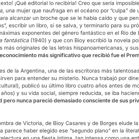
exto! ¡Qué editorial lo recibiría! Creo que sería imposi
a
, una mujer que naufraga en el océano por “culpa” de 
para alcanzar un broche que se le había caído y que pen
”, escribir un libro, si se salva, y terminarlo para su
máximas exponentes del género fantástico en el Río de 
ra fantástica
(1940) y que con Bioy escribió la novela pol
más originales de las letras hispanoamericanas, y sus l
reconocimiento más significativo que recibió fue el Prem
s de la Argentina, una de las escritoras más talentosas 
o sirven para entender su misterio. Nunca trabajó por din
a cultural), publicó su último libro cuatro años antes de m
años) y su vida social, siempre reducida, se iba haciend
rtad pero nunca pareció demasiado consciente de sus pri
mbra de Victoria, de Bioy Casares y de Borges elude la
a parece haber elegido ese “segundo plano” en la literat
relectura en una fiesta íntima, tan intensa como una e