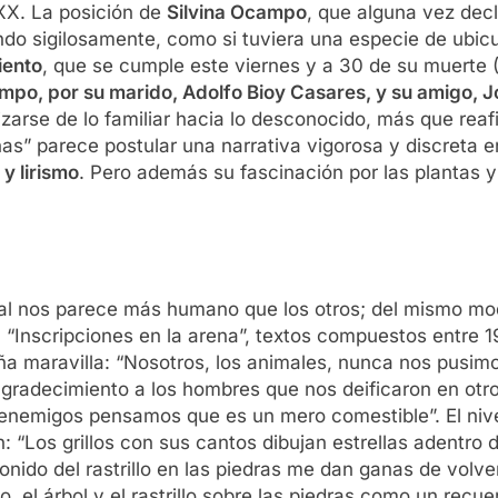
 XX. La posición de
Silvina Ocampo
, que alguna vez dec
iando sigilosamente, como si tuviera una especie de ubi
iento
, que se cumple este viernes y a 30 de su muerte 
po, por su marido, Adolfo Bioy Casares, y su amigo, J
zarse de lo familiar hacia lo desconocido, más que reafi
nas” parece postular una narrativa vigorosa y discreta
y lirismo
. Pero además su fascinación por las plantas y
al nos parece más humano que los otros; del mismo mo
n “Inscripciones en la arena”, textos compuestos entre 
 maravilla: “Nosotros, los animales, nunca nos pusimo
 agradecimiento a los hombres que nos deificaron en otr
 enemigos pensamos que es un mero comestible”. El niv
: “Los grillos con sus cantos dibujan estrellas adentro 
 sonido del rastrillo en las piedras me dan ganas de volv
 el árbol y el rastrillo sobre las piedras como un recuer