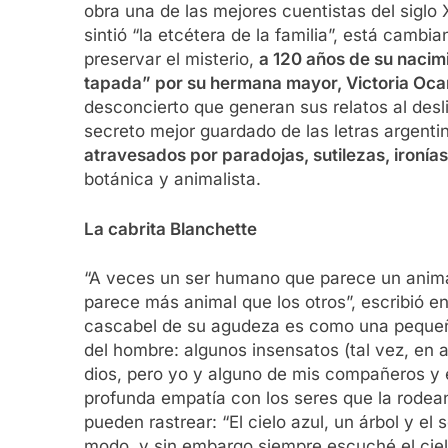
obra una de las mejores cuentistas del siglo
sintió “la etcétera de la familia”, está camb
preservar el misterio,
a 120 años de su nacim
tapada” por su hermana mayor, Victoria Ocam
desconcierto que generan sus relatos al desli
secreto mejor guardado de las letras argenti
atravesados por paradojas, sutilezas, ironías 
botánica y animalista.
La cabrita Blanchette
“A veces un ser humano que parece un anim
parece más animal que los otros”, escribió e
cascabel de su agudeza es como una pequeña
del hombre: algunos insensatos (tal vez, en
dios, pero yo y alguno de mis compañeros y
profunda empatía con los seres que la rodean
pueden rastrear: “El cielo azul, un árbol y el
modo, y sin embargo siempre escuché el cielo,