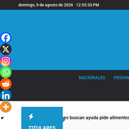
Saltar
domingo, 9 de agosto de 2026
12:53:34 PM
al
contenido
NACIONALES
PROVIN
 mitad de quienes buscan ayuda pide alimentos, dinero o traba
TITULARES