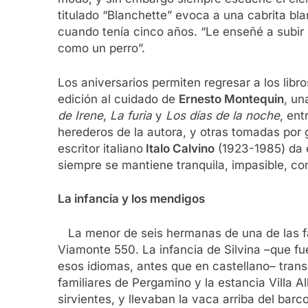
titulado “Blanchette” evoca a una cabrita bl
cuando tenía cinco años. “Le enseñé a subir
como un perro”.
Los aniversarios permiten regresar a los libr
edición al cuidado de
Ernesto Montequin
, un
de Irene
,
La furia
y
Los días de la noche
, ent
herederos de la autora, y otras tomadas por
escritor italiano
Italo Calvino
(1923-1985) da e
siempre se mantiene tranquila, impasible, co
La infancia y los mendigos
La menor de seis hermanas de una de las fami
Viamonte 550. La infancia de Silvina –que fue
esos idiomas, antes que en castellano– trans
familiares de Pergamino y la estancia Villa 
sirvientes, y llevaban la vaca arriba del ba