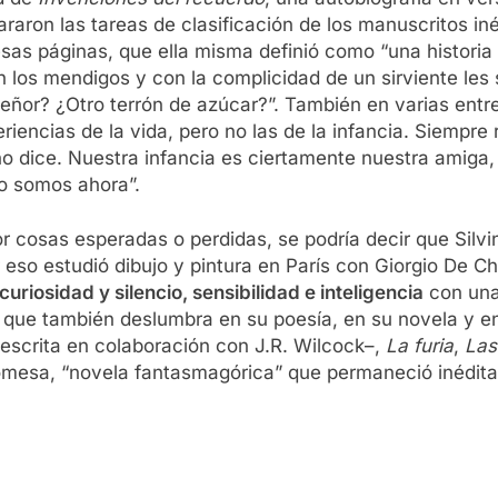
raron las tareas de clasificación de los manuscritos iné
esas páginas, que ella misma definió como “una historia
n los mendigos y con la complicidad de un sirviente les 
eñor? ¿Otro terrón de azúcar?”. También en varias entr
riencias de la vida, pero no las de la infancia. Siempr
 no dice. Nuestra infancia es ciertamente nuestra amiga
o somos ahora”.
r cosas esperadas o perdidas, se podría decir que Silvi
 eso estudió dibujo y pintura en París con Giorgio De C
iosidad y silencio, sensibilidad e inteligencia
con una
o que también deslumbra en su poesía, en su novela y en
escrita en colaboración con J.R. Wilcock–,
La furia
,
Las
omesa, “novela fantasmagórica” que permaneció inédita 