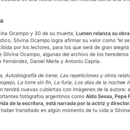
ca
ilvina Ocampo y 30 de su muerte,
Lumen relanza su obra 
ico, Silvina Ocampo logra afirmar su valor como “el se
ibida por los lectores, para los que será de gran alegría
 Silvina Ocampo, algunas del archivo de los herederos 
 Fernández, Daniel Merle y Antonio Capria.
a
,
Autobiografía de Irene
,
Las repeticiones y otros relat
 espejo
,
La torre sin fin
,
La furia
,
Los días de la noche
e
I
 tendrá nuevas cubiertas con imágenes de la autora: a
ortantes fotógrafos argentinos como
Aldo Sessa, Pepe F
da de la escritora, está narrada por la actriz y directo
o haber transitado en algún momento de tu vida a Silvin