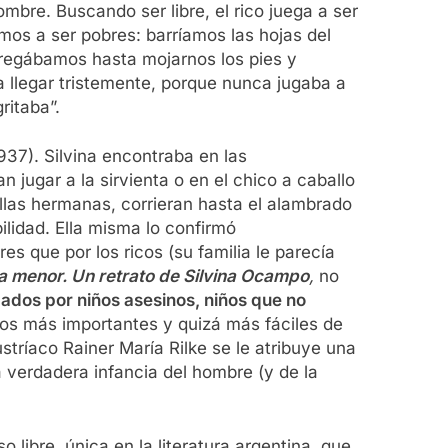
mbre. Buscando ser libre, el rico juega a ser
mos a ser pobres: barríamos las hojas del
 regábamos hasta mojarnos los pies y
a llegar tristemente, porque nunca jugaba a
ritaba”.
937). Silvina encontraba en las
jugar a la sirvienta o en el chico a caballo
ellas hermanas, corrieran hasta el alambrado
ilidad. Ella misma lo confirmó
res que por los ricos (su familia le parecía
a menor.
Un retrato de Silvina Ocampo
,
no
ados por niños asesinos, niños que no
dos más importantes y quizá más fáciles de
ustríaco Rainer María Rilke se le atribuye una
a verdadera infancia del hombre (y de la
o libre, única en la literatura argentina, que