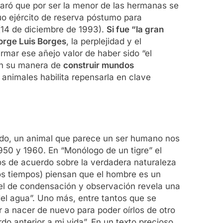
laró que por ser la menor de las hermanas se
cuo ejército de reserva póstumo para
(14 de diciembre de 1993).
Si fue “la gran
orge Luis Borges
, la perplejidad y el
rmar ese añejo valor de haber sido “el
 en su manera de
construir mundos
 animales habilita repensarla en clave
do, un animal que parece un ser humano nos
1950 y 1960. En “Monólogo de un tigre” el
s de acuerdo sobre la verdadera naturaleza
os tiempos) piensan que el hombre es un
el de condensación y observación revela una
del agua”. Uno más, entre tantos que se
er a nacer de nuevo para poder oírlos de otro
do anterior a mi vida”. En un texto precioso