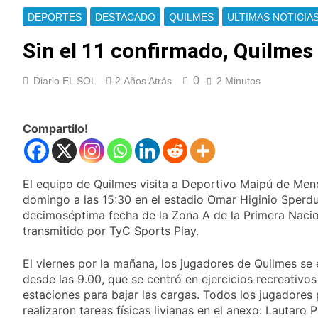
Berazategui y
Se notificaron 21
DEPORTES
DESTACADO
QUILMES
ULTIMAS NOTICIA
Quilmes
nuevos casos de la
fiebre chikungunya en
Sin el 11 confirmado, Quilmes 
17 Horas Atrás
el país
Las vacaciones de
invierno se
0
Diario EL SOL
2 Años Atrás
2 Minutos
disfrutaron en
18 Horas Atrás
familia
Berazategui será
sede del Festival de
Compartilo!
Cine de la India 2026
20 Horas Atrás
con entrada libre y
Vozinha fue
gratuita
presentado como
nuevo refuerzo de
El equipo de Quilmes visita a Deportivo Maipú de Me
20 Horas Atrás
Colo Colo y promete
domingo a las 15:30 en el estadio Omar Higinio Sperdut
Los bonos y ADR
dar pelea por el arco
argentinos cerraron
decimoséptima fecha de la Zona A de la Primera Nacion
en baja y el riesgo
transmitido por TyC Sports Play.
21 Horas Atrás
país volvió a subir
Argentina respondió
a Brasil tras la rebaja
El viernes por la mañana, los jugadores de Quilmes se 
diplomática y
desde las 9.00, que se centró en ejercicios recreativos
22 Horas Atrás
atribuyó la medida a
estaciones para bajar las cargas. Todos los jugadores 
Cómo estará el clima
diferencias
en Buenos Aires este
realizaron tareas físicas livianas en el anexo: Lautaro 
ideológicas