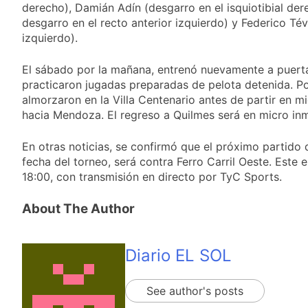
miércoles 5 de
derecho), Damián Adín (desgarro en el isquiotibial de
23 Horas Atrás
agosto: vuelve el frío
desgarro en el recto anterior izquierdo) y Federico Tév
Confirmaron la visita
polar al AMBA
del papa León XIV a la
izquierdo).
Argentina
23 Horas Atrás
Quilmes recibe a
El sábado por la mañana, entrenó nuevamente a puerta
Gimnasia de Jujuy con
practicaron jugadas preparadas de pelota detenida. P
la necesidad de volver
almorzaron en la Villa Centenario antes de partir en 
24 Horas Atrás
al triunfo
Caso Loan: crecen
hacia Mendoza. El regreso a Quilmes será en micro in
las críticas al fiscal
por presuntas
1 Día Atrás
En otras noticias, se confirmó que el próximo partido
contradicciones en la
fecha del torneo, será contra Ferro Carril Oeste. Este 
investigación
18:00, con transmisión en directo por TyC Sports.
About The Author
Diario EL SOL
See author's posts