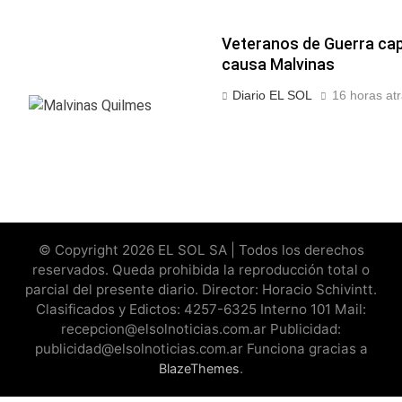
Veteranos de Guerra cap
causa Malvinas
Diario EL SOL
16 horas at
© Copyright 2026 EL SOL SA | Todos los derechos
reservados. Queda prohibida la reproducción total o
parcial del presente diario. Director: Horacio Schivintt.
Clasificados y Edictos: 4257-6325 Interno 101 Mail:
recepcion@elsolnoticias.com.ar Publicidad:
publicidad@elsolnoticias.com.ar Funciona gracias a
.
BlazeThemes