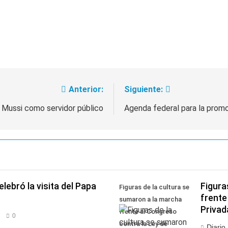
 a ser operada por La Central de Vicente López
e Quilmes limpió sumideros y desagües en medio de las lluvi
Anterior:
Siguiente:
a Mussi como servidor público
Agenda federal para la promo
lebró la visita del Papa
Figura
Figuras de la cultura se
frente
sumaron a la marcha
Privad
frente al Congreso
0
contra la Ley de
Diario