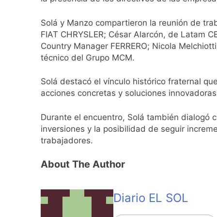
La Fiscalía rechaz
20 Horas Atrás
Solá y Manzo compartieron la reunión de trab
67 barrios full LE
FIAT CHRYSLER; César Alarcón, de Latam CEO P
21 Horas Atrás
Country Manager FERRERO; Nicola Melchiotti,
El temporal se des
técnico del Grupo MCM.
21 Horas Atrás
Kicillof marchó co
Solá destacó el vínculo histórico fraternal q
22 Horas Atrás
acciones concretas y soluciones innovadoras,
Renunció el subse
23 Horas Atrás
Durante el encuentro, Solá también dialogó co
Candela Arizaga 
inversiones y la posibilidad de seguir incre
23 Horas Atrás
trabajadores.
La Libertad Avanza
24 Horas Atrás
About The Author
Masiva movilizació
1 Día Atrás
La Diócesis de Qui
Diario EL SOL
1 Día Atrás