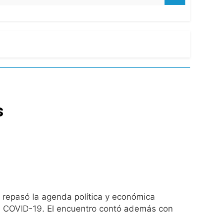
de Propiedad Privada
l Street y el riesgo país quedó al borde
nsables como «delincuentes anarquistas»
s
turas más bajas de la semana
ro capítulo
rivada: hubo detenidos y
n repasó la agenda política y económica
mia COVID-19. El encuentro contó además con