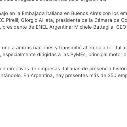
ó el pedido para suspender el juicio contra Pity Alvarez
ajo en la Embajada italiana en Buenos Aires con los emp
D en Florencio Varela
irelli; Giorgio Alliata, presidente de la Cámara de Co
 presidente de ENEL Argentina; Michele Battaglia, CEO
pide del AMBA: cuándo dejará de llover y llega una ola de fr
ntra la Ley de Propiedad Privada de Milei
ue une a ambas naciones y transmitió al embajador italia
 especialmente dirigidas a las PyMEs, principal motor 
cretario de Seguridad de Quilmes, Hernán Ocampo, tras la dif
n directivos de empresas italianas de presencia históri
confirmó que tuvo un «brote psicótico» por consumo con F
mentándolo. En Argentina, hay presentes más de 250 emp
 consiguió la mayoría y rechazó el pedido del peronismo de 
n al Congreso contra el proyecto oficial de Ley de Propieda
lmes celebra la fiesta de San Cayetano