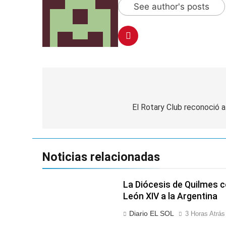
La Línea 148 pasó
See author's posts
1 Día Atrás
La Municipalidad d
1 Día Atrás
Navegación
de
El Rotary Club reconoció 
entradas
Noticias relacionadas
La Diócesis de Quilmes ce
León XIV a la Argentina
Diario EL SOL
3 Horas Atrás