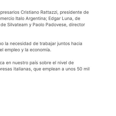
resarios Cristiano Rattazzi, presidente de
mercio Italo Argentina; Edgar Luna, de
 de Silvateam y Paolo Padovese, director
ío con mínimas cercanas a 1°C
no la necesidad de trabajar juntos hacia
del empleo y la economía.
usión de chats privados
ca en nuestro país sobre el nivel de
acundo Moyano
resas italianas, que emplean a unos 50 mil
girar el proyecto a comisión
d Privada