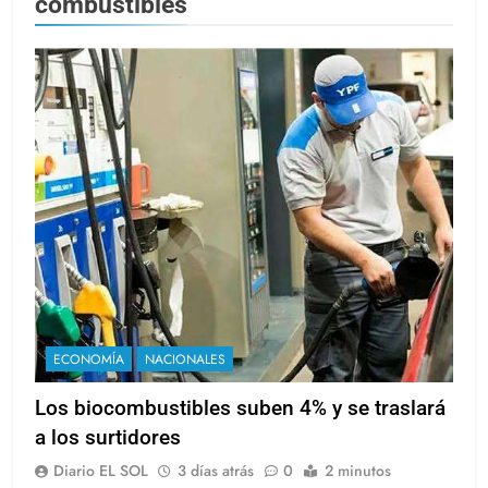
combustibles
ECONOMÍA
NACIONALES
Los biocombustibles suben 4% y se traslará
a los surtidores
Diario EL SOL
3 días atrás
0
2 minutos