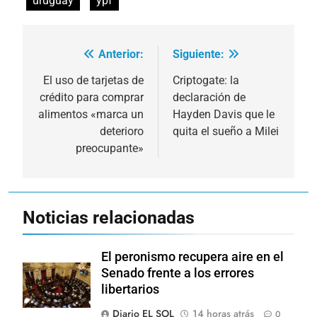
uruguay
ypf
Anterior:
Siguiente:
Navegación
de
El uso de tarjetas de
Criptogate: la
crédito para comprar
declaración de
entradas
alimentos «marca un
Hayden Davis que le
deterioro
quita el sueño a Milei
preocupante»
Noticias relacionadas
El peronismo recupera aire en el
Senado frente a los errores
libertarios
Diario EL SOL
14 horas atrás
0