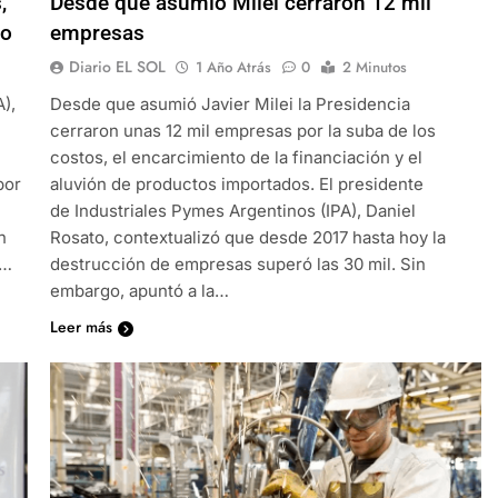
,
Desde que asumió Milei cerraron 12 mil
to
empresas
Diario EL SOL
1 Año Atrás
0
2 Minutos
),
Desde que asumió Javier Milei la Presidencia
cerraron unas 12 mil empresas por la suba de los
costos, el encarcimiento de la financiación y el
por
aluvión de productos importados. El presidente
de Industriales Pymes Argentinos (IPA), Daniel
n
Rosato, contextualizó que desde 2017 hasta hoy la
a…
destrucción de empresas superó las 30 mil. Sin
embargo, apuntó a la…
Leer más