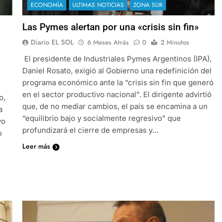
ECONOMÍA
ULTIMAS NOTICIAS
ZONA SUR
Las Pymes alertan por una «crisis sin fin»
Diario EL SOL
6 Meses Atrás
0
2 Minutos
El presidente de Industriales Pymes Argentinos (IPA),
Daniel Rosato, exigió al Gobierno una redefinición del
programa económico ante la “crisis sin fin que generó
en el sector productivo nacional”. El dirigente advirtió
o,
que, de no mediar cambios, el país se encamina a un
a
“equilibrio bajo y socialmente regresivo” que
vo
profundizará el cierre de empresas y…
o
Leer más