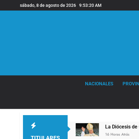
Saltar
sábado, 8 de agosto de 2026
9:53:21 AM
al
contenido
NACIONALES
PROVIN
mes
La Diócesis de Quilmes celebró la visita 
16 Horas Atrás
TITULARES