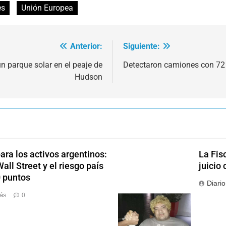
es
Unión Europea
Anterior:
Siguiente:
n parque solar en el peaje de
Detectaron camiones con 72 
Hudson
ra los activos argentinos:
La Fis
ll Street y el riesgo país
juicio 
0 puntos
Diari
rás
0