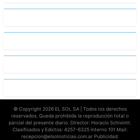
© Copyright 2026 EL SOL SA | Todos los derechos
reservados. Queda prohibida la reproducción total o
parcial del presente diario. Director: Horacio Schivintt.
Clasificados y Edictos: 4257-6325 Interno 101 Mail:
recepcion@elsolnoticias.com.ar Publicidad: