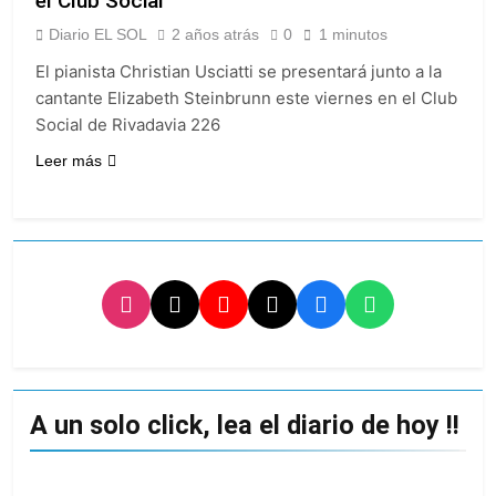
el Club Social
atribuyó la medida a
Cómo estará el clima
diferencias
Diario EL SOL
2 años atrás
0
1 minutos
en Buenos Aires este
ideológicas
miércoles 5 de
20 Horas Atrás
El pianista Christian Usciatti se presentará junto a la
agosto: vuelve el frío
Confirmaron la visita
cantante Elizabeth Steinbrunn este viernes en el Club
polar al AMBA
del papa León XIV a la
Social de Rivadavia 226
Argentina
20 Horas Atrás
Leer más
Quilmes recibe a
Gimnasia de Jujuy con
la necesidad de volver
21 Horas Atrás
al triunfo
Caso Loan: crecen
las críticas al fiscal
por presuntas
1 Día Atrás
contradicciones en la
investigación
A un solo click, lea el diario de hoy !!