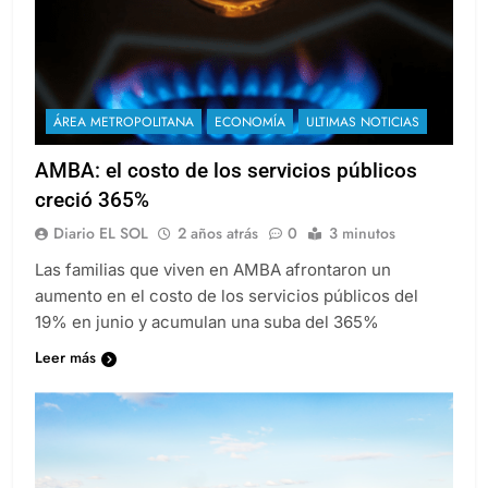
ÁREA METROPOLITANA
ECONOMÍA
ULTIMAS NOTICIAS
AMBA: el costo de los servicios públicos
creció 365%
Diario EL SOL
2 años atrás
0
3 minutos
Las familias que viven en AMBA afrontaron un
aumento en el costo de los servicios públicos del
19% en junio y acumulan una suba del 365%
Leer más