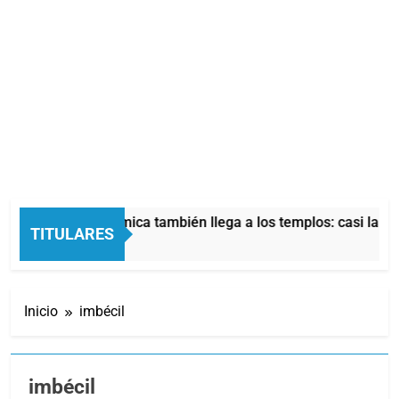
La crisis económica también llega a los templos: casi la mitad
TITULARES
12 Horas Atrás
Inicio
imbécil
imbécil