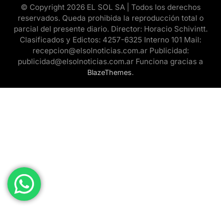
© Copyright 2026 EL SOL SA | Todos los derechos
reservados. Queda prohibida la reproducción total o
parcial del presente diario. Director: Horacio Schivintt.
Clasificados y Edictos: 4257-6325 Interno 101 Mail:
recepcion@elsolnoticias.com.ar Publicidad:
publicidad@elsolnoticias.com.ar Funciona gracias a
.
BlazeThemes