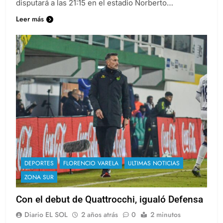
disputará a las 21:15 en el estadio Norberto…
Leer más
DEPORTES
FLORENCIO VARELA
ULTIMAS NOTICIAS
ZONA SUR
Con el debut de Quattrocchi, igualó Defensa
Diario EL SOL
2 años atrás
0
2 minutos