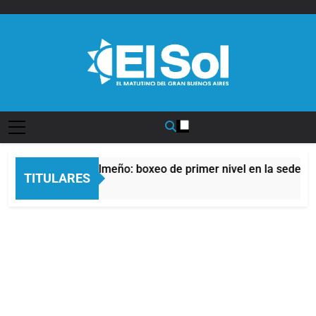
Saltar
al
contenido
Diario EL SOL
l Afro Quilmeño: boxeo de primer nivel en la sede de Quilmes
TITULARES