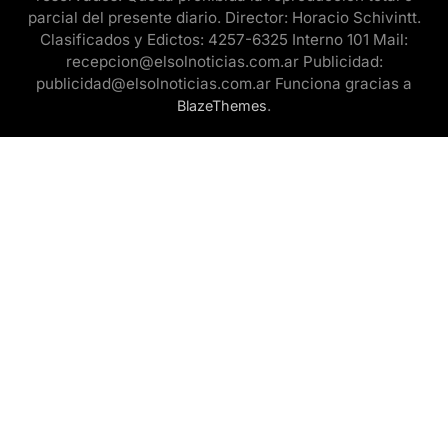
parcial del presente diario. Director: Horacio Schivintt.
Clasificados y Edictos: 4257-6325 Interno 101 Mail:
recepcion@elsolnoticias.com.ar Publicidad:
publicidad@elsolnoticias.com.ar Funciona gracias a
.
BlazeThemes