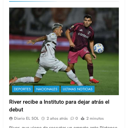
DEPORTES
NACIONALES
ULTIMAS NOTICIAS
River recibe a Instituto para dejar atrás el
debut
Diario EL SOL
2 años atrás
0
2 minutos
River, que viene de rescatar un empate ante Platense,