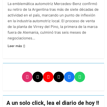
nuevo refuerzo de
22 Horas Atrás
La emblemática automotriz Mercedes-Benz confirmó
Colo Colo y promete
Los bonos y ADR
su retiro de la Argentina tras más de siete décadas de
dar pelea por el arco
argentinos cerraron
actividad en el país, marcando un punto de inflexión
en baja y el riesgo
23 Horas Atrás
en la industria automotriz local. El proceso de venta
país volvió a subir
Argentina respondió
de la planta de Virrey del Pino, la primera de la marca
a Brasil tras la rebaja
fuera de Alemania, culminó tras seis meses de
diplomática y
1 Día Atrás
atribuyó la medida a
negociaciones…
Cómo estará el clima
diferencias
en Buenos Aires este
ideológicas
Leer más
miércoles 5 de
1 Día Atrás
agosto: vuelve el frío
polar al AMBA
A un solo click, lea el diario de hoy !!