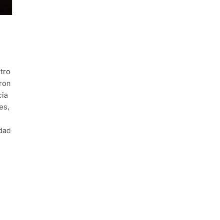
tro
aron
cia
es,
dad