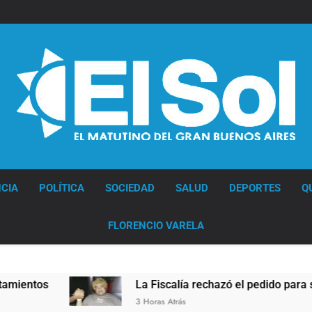
Diario EL SOL
CIA
POLÍTICA
SOCIEDAD
SALUD
DEPORTES
Q
FLORENCIO VARELA
La Fiscalía rechazó el pedido para suspender el juicio 
3 Horas Atrás