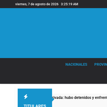
Saltar
viernes, 7 de agosto de 2026
3:25:20 AM
al
contenido
NACIONALES
PROVIN
 Propiedad Privada: hubo detenidos y enfrentamientos
TITULARES