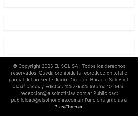
© Copyright 2026 EL SOL SA | Todos los derechos
reservados. Queda prohibida la reproducción total o
parcial del presente diario. Director: Horacio Schivintt.
Clasificados y Edictos: 4257-6325 Interno 101 Mail:
recepcion@elsolnoticias.com.ar Publicidad:
publicidad@elsolnoticias.com.ar Funciona gracias a
.
BlazeThemes