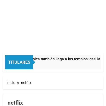
a crisis económica también llega a los templos: casi la mitad 
TITULARES
Horas Atrás
Inicio
netflix
netflix