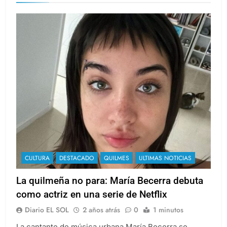
CULTURA
DESTACADO
QUILMES
ULTIMAS NOTICIAS
La quilmeña no para: María Becerra debuta
como actriz en una serie de Netflix
Diario EL SOL
2 años atrás
0
1 minutos
La cantante de música urbana María Becerra se