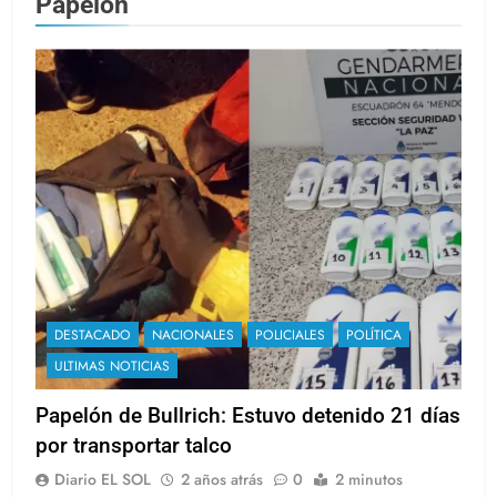
Papelón
DESTACADO
NACIONALES
POLICIALES
POLÍTICA
ULTIMAS NOTICIAS
Papelón de Bullrich: Estuvo detenido 21 días
por transportar talco
Diario EL SOL
2 años atrás
0
2 minutos