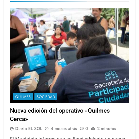
QUILMES
SOCIEDAD
Nueva edición del operativo «Quilmes
Cerca»
Diario EL SOL
4 meses atrás
0
2 minutos
El Municipio informa que se llevó adelante un nueva