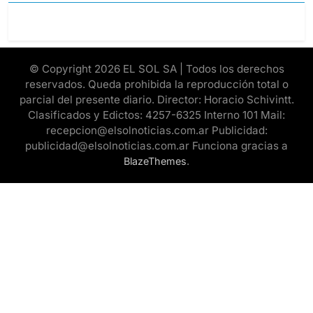
© Copyright 2026 EL SOL SA | Todos los derechos
reservados. Queda prohibida la reproducción total o
parcial del presente diario. Director: Horacio Schivintt.
Clasificados y Edictos: 4257-6325 Interno 101 Mail:
recepcion@elsolnoticias.com.ar Publicidad:
publicidad@elsolnoticias.com.ar Funciona gracias a
.
BlazeThemes