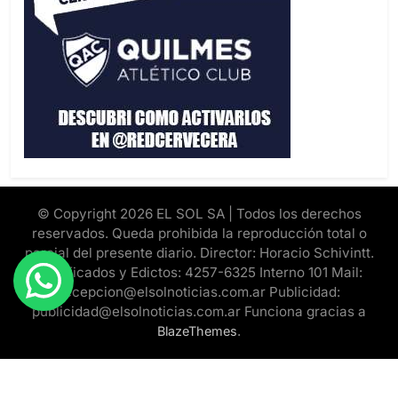
© Copyright 2026 EL SOL SA | Todos los derechos
reservados. Queda prohibida la reproducción total o
parcial del presente diario. Director: Horacio Schivintt.
Clasificados y Edictos: 4257-6325 Interno 101 Mail:
recepcion@elsolnoticias.com.ar Publicidad:
publicidad@elsolnoticias.com.ar Funciona gracias a
.
BlazeThemes