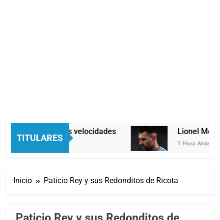
conomía en dos velocidades
Lionel Messi lle
TITULARES
 Minutos Atrás
1 Hora Atrás
Inicio
Paticio Rey y sus Redonditos de Ricota
Paticio Rey y sus Redonditos de