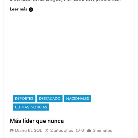
Libertadores. El uruguayo arrastra este problema…
Leer más
DEPORTES
DESTACADO
NACIONALES
ULTIMAS NOTICIAS
Más líder que nunca
Diario EL SOL
2 años atrás
0
3 minutos