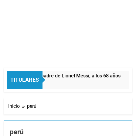
rge Messi, padre de Lionel Messi, a los 68 años
TITULARES
s
Inicio
perú