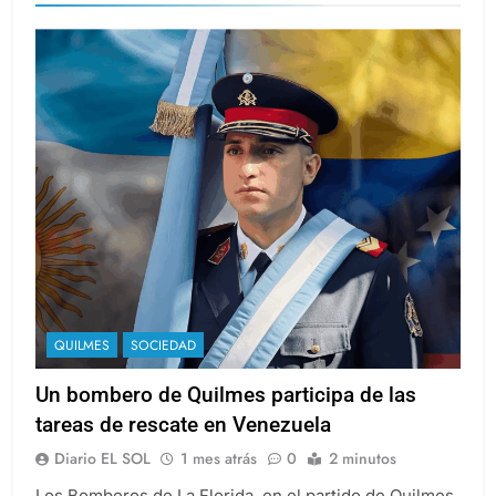
QUILMES
SOCIEDAD
Un bombero de Quilmes participa de las
tareas de rescate en Venezuela
Diario EL SOL
1 mes atrás
0
2 minutos
Los Bomberos de La Florida, en el partido de Quilmes,