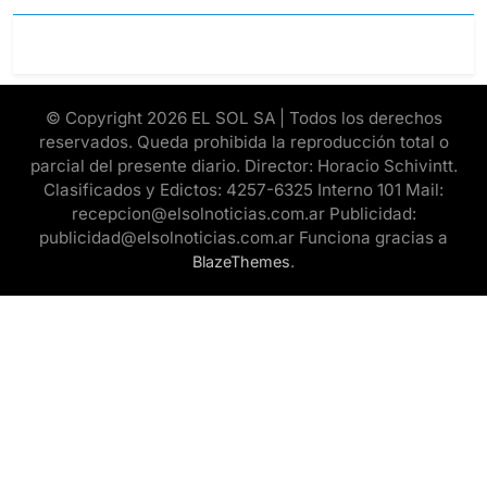
© Copyright 2026 EL SOL SA | Todos los derechos
reservados. Queda prohibida la reproducción total o
parcial del presente diario. Director: Horacio Schivintt.
Clasificados y Edictos: 4257-6325 Interno 101 Mail:
recepcion@elsolnoticias.com.ar Publicidad:
publicidad@elsolnoticias.com.ar Funciona gracias a
.
BlazeThemes