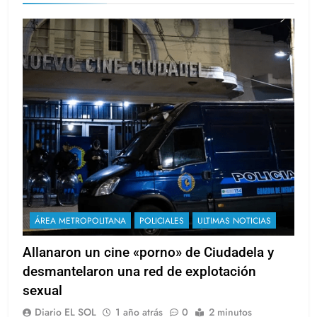
ÁREA METROPOLITANA
POLICIALES
ULTIMAS NOTICIAS
Allanaron un cine «porno» de Ciudadela y
desmantelaron una red de explotación
sexual
Diario EL SOL
1 año atrás
0
2 minutos