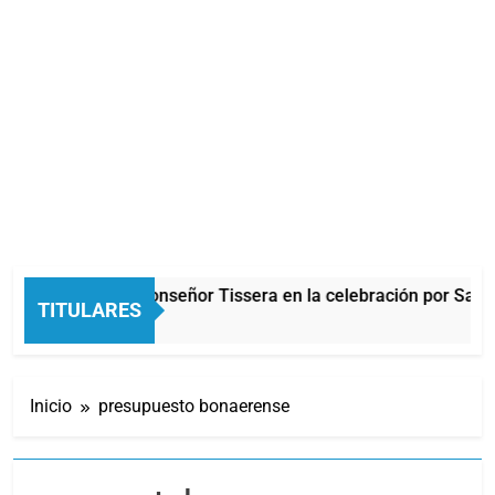
rlos Balor y monseñor Tissera en la celebración por San Caye
TITULARES
Minutos Atrás
Inicio
presupuesto bonaerense