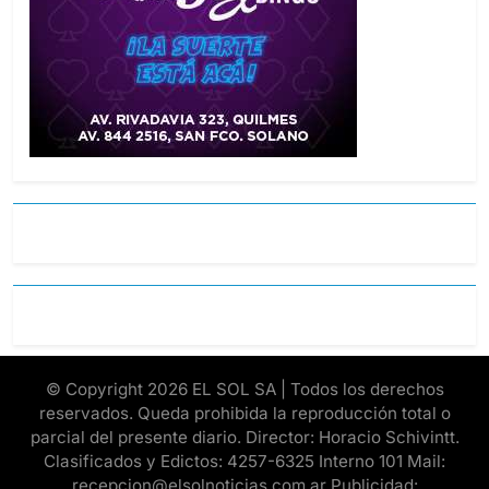
© Copyright 2026 EL SOL SA | Todos los derechos
reservados. Queda prohibida la reproducción total o
parcial del presente diario. Director: Horacio Schivintt.
Clasificados y Edictos: 4257-6325 Interno 101 Mail:
recepcion@elsolnoticias.com.ar Publicidad: