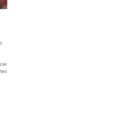
o
acer
ntes