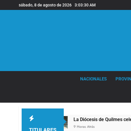
Saltar
sábado, 8 de agosto de 2026
3:03:31 AM
al
contenido
NACIONALES
PROVIN
La Diócesis de Quilmes celebró la visita del P
9 Horas Atrás
TITULARES