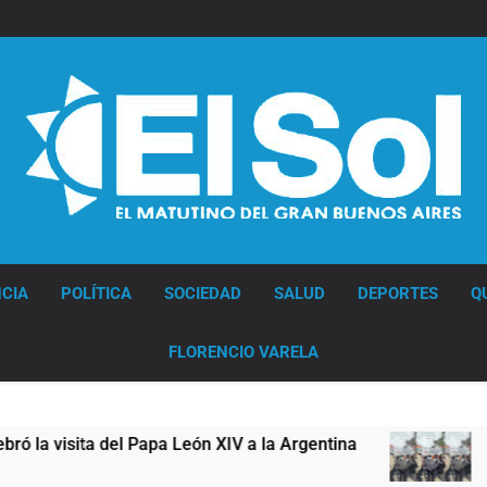
Diario EL SOL
CIA
POLÍTICA
SOCIEDAD
SALUD
DEPORTES
Q
FLORENCIO VARELA
apa León XIV a la Argentina
Figuras de la cul
12 Horas Atrás