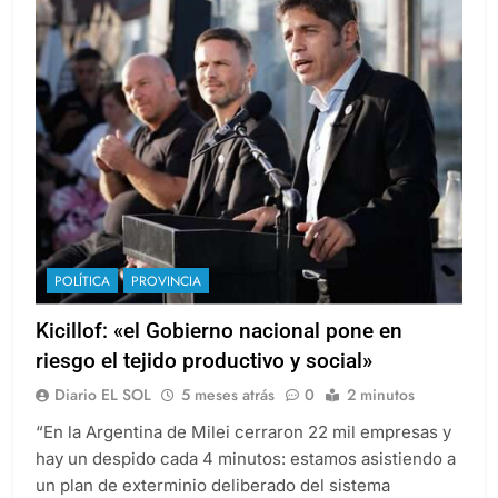
POLÍTICA
PROVINCIA
Kicillof: «el Gobierno nacional pone en
riesgo el tejido productivo y social»
Diario EL SOL
5 meses atrás
0
2 minutos
“En la Argentina de Milei cerraron 22 mil empresas y
hay un despido cada 4 minutos: estamos asistiendo a
un plan de exterminio deliberado del sistema