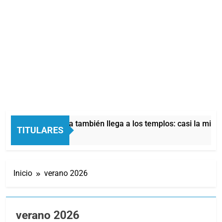
risis económica también llega a los templos: casi la mitad de 
TITULARES
as Atrás
Inicio
verano 2026
verano 2026