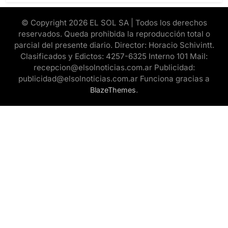
© Copyright 2026 EL SOL SA | Todos los derechos
reservados. Queda prohibida la reproducción total o
parcial del presente diario. Director: Horacio Schivintt.
Clasificados y Edictos: 4257-6325 Interno 101 Mail:
recepcion@elsolnoticias.com.ar Publicidad:
publicidad@elsolnoticias.com.ar Funciona gracias a
.
BlazeThemes