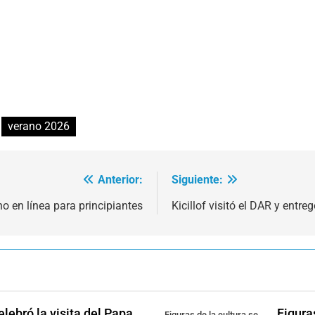
verano 2026
Anterior:
Siguiente:
o en línea para principiantes
Kicillof visitó el DAR y entre
lebró la visita del Papa
Figura
Figuras de la cultura se