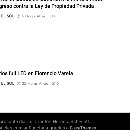
greso contra la Ley de Propiedad Privada
o EL SOL
6 Horas Atrás
0
rios full LED en Florencio Varela
o EL SOL
22 Horas Atrás
0
esente diario. Director: Horacio Schivintt.
oticias.com.ar Funciona gracias a
.
BlazeThemes