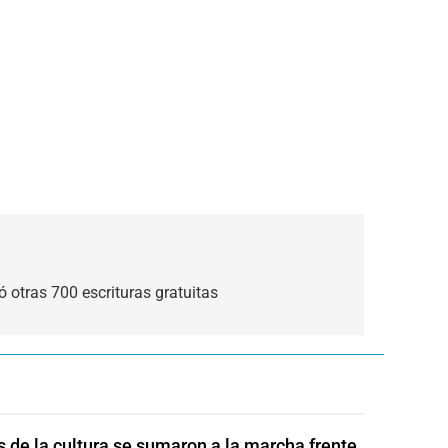
gó otras 700 escrituras gratuitas
s de la cultura se sumaron a la marcha frente