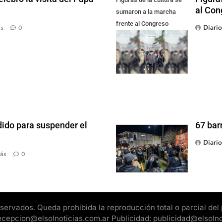
al Con
sumaron a la marcha
frente al Congreso
Diari
ás
0
contra la Ley de
Propiedad Privada
dido para suspender el
67 bar
Diari
ás
0
rvados. Queda prohibida la reproducción total o parcial del pr
 recepcion@elsolnoticias.com.ar Publicidad: publicidad@elsoln