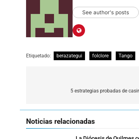
See author's posts
Etiquetado:
berazategui
folclore
Tango
Navegación
de
5 estrategias probadas de casin
entradas
Noticias relacionadas
La Diócesis de Quilmes ce