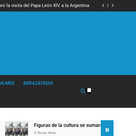
boxeo de primer nivel en la sede de Quilmes
ó la visita del Papa León XIV a la Argentina
ron a la marcha frente al Congreso contra la
Ley de Propiedad Privada
los activos argentinos: cayeron las acciones
 riesgo país quedó al borde de los 450 puntos
boxeo de primer nivel en la sede de Quilmes
ó la visita del Papa León XIV a la Argentina
ron a la marcha frente al Congreso contra la
Ley de Propiedad Privada
los activos argentinos: cayeron las acciones
 riesgo país quedó al borde de los 450 puntos
UILMES
BERAZATEGUI
iguras de la cultura se sumaron a la marcha frente al Congres
Horas Atrás