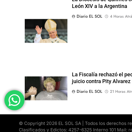
León XIV a la Argentina
Diario EL SOL
4 Horas Atr
La Fiscalía rechazó el pe
juicio contra Pity Alvarez
Diario EL SOL
21 Horas Atr
© Copyright 2026 EL SOL SA | Todos los derechos rese
Clasificados y Edictos: 4257-6325 Interno 101 Mail: