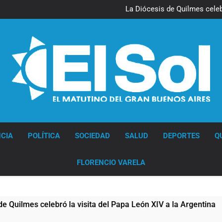
La noche del Afro Quilmeño: 
La Diócesis de Quilmes celebr
Figuras de la cultura se suma
Nueva jornada negativa para 
en Wall Street y el
La noche del Afro Quilmeño: 
La Diócesis de Quilmes celebr
Figuras de la cultura se suma
Nueva jornada negativa para 
en Wall Street y el
Diario EL SOL
CIA
POLÍTICA
SOCIEDAD
SALUD
DEPORTES
Q
FLORENCIO VARELA
ó la visita del Papa León XIV a la Argentina
F
6 