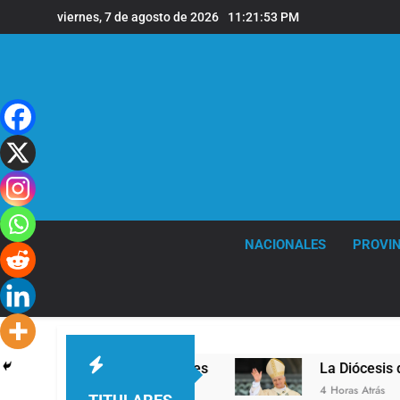
Saltar
viernes, 7 de agosto de 2026
11:21:54 PM
al
contenido
NACIONALES
PROVIN
sede de Quilmes
La Diócesis de Quilmes celebr
4 Horas Atrás