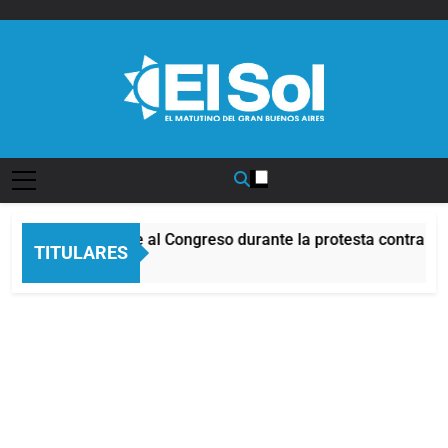
Saltar
al
contenido
Diario EL SOL
cidentes frente al Congreso durante la protesta contra la Ley
TITULARES
oras Atrás