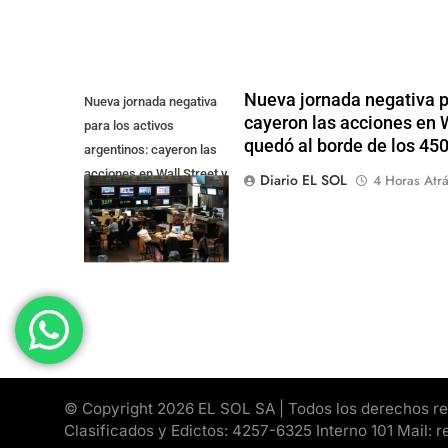
Nueva jornada negativa pa
Nueva jornada negativa
cayeron las acciones en Wa
para los activos
quedó al borde de los 45
argentinos: cayeron las
acciones en Wall Street y
Diario EL SOL
4 Horas Atr
el riesgo país quedó al
borde de los 450 punt
© Copyright 2026 EL SOL SA | Todos los derechos rese
Clasificados y Edictos: 4257-6325 Interno 101 Mail: