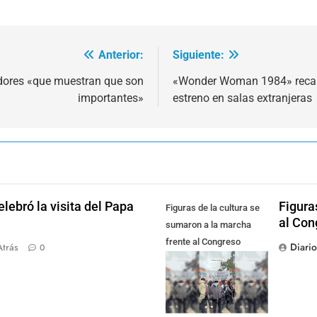
Anterior:
Siguiente:
adores «que muestran que son
«Wonder Woman 1984» recaud
importantes»
estreno en salas extranjeras
lebró la visita del Papa
Figura
Figuras de la cultura se
al Con
sumaron a la marcha
frente al Congreso
Diari
Atrás
0
contra la Ley de
Propiedad Privada