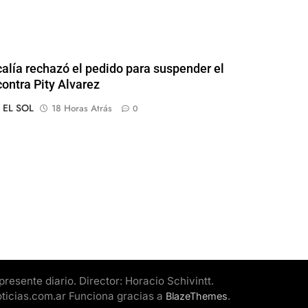
calía rechazó el pedido para suspender el
contra Pity Alvarez
o EL SOL
18 Horas Atrás
0
esente diario. Director: Horacio Schivintt.
oticias.com.ar Funciona gracias a
.
BlazeThemes