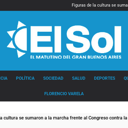
La Diócesis de Quilmes celebr
Figuras de la cultura se suma
Nueva jornada negativa para 
en Wall Street y el
Jorge Macri condenó los d
res
La Diócesis de Quilmes celebr
Figuras de la cultura se suma
Nueva jornada negativa para 
en Wall Street y el
Jorge Macri condenó los d
res
Diario EL SOL
CIA
POLÍTICA
SOCIEDAD
SALUD
DEPORTES
Q
FLORENCIO VARELA
tura se sumaron a la marcha frente al Congreso contra la Ley 