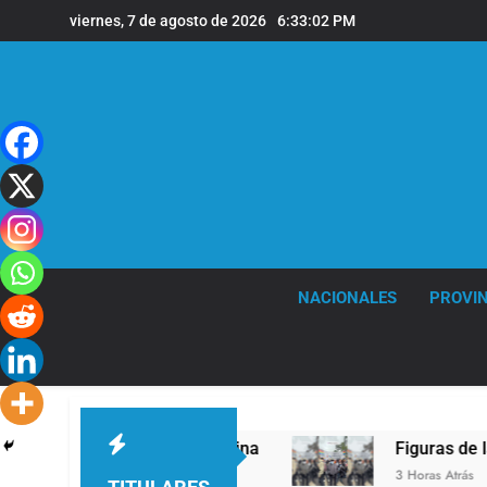
Saltar
viernes, 7 de agosto de 2026
6:33:03 PM
al
contenido
NACIONALES
PROVIN
apa León XIV a la Argentina
Figuras de la cul
3 Horas Atrás