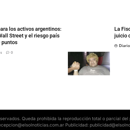
ra los activos argentinos:
La Fis
ll Street y el riesgo país
juicio 
0 puntos
Diari
ás
0
rvados. Queda prohibida la reproducción total o parcial del pr
 recepcion@elsolnoticias.com.ar Publicidad: publicidad@elsoln