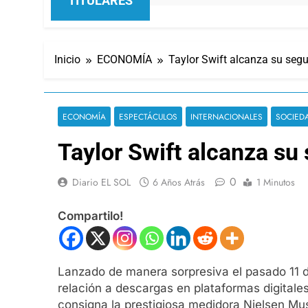
TITULARES
Inicio
ECONOMÍA
Taylor Swift alcanza su segu
ECONOMÍA
ESPECTÁCULOS
INTERNACIONALES
SOCIED
Taylor Swift alcanza su
0
Diario EL SOL
6 Años Atrás
1 Minutos
Compartilo!
Lanzado de manera sorpresiva el pasado 11 d
relación a descargas en plataformas digitales
consigna la prestigiosa medidora Nielsen Mu