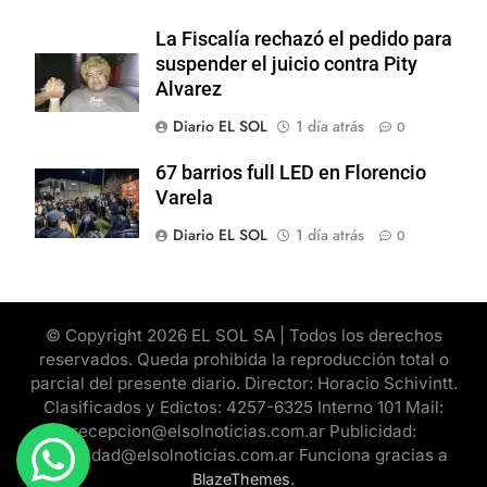
La Fiscalía rechazó el pedido para
suspender el juicio contra Pity
Alvarez
Diario EL SOL
1 día atrás
0
67 barrios full LED en Florencio
Varela
Diario EL SOL
1 día atrás
0
© Copyright 2026 EL SOL SA | Todos los derechos
reservados. Queda prohibida la reproducción total o
parcial del presente diario. Director: Horacio Schivintt.
Clasificados y Edictos: 4257-6325 Interno 101 Mail:
recepcion@elsolnoticias.com.ar Publicidad:
publicidad@elsolnoticias.com.ar Funciona gracias a
.
BlazeThemes