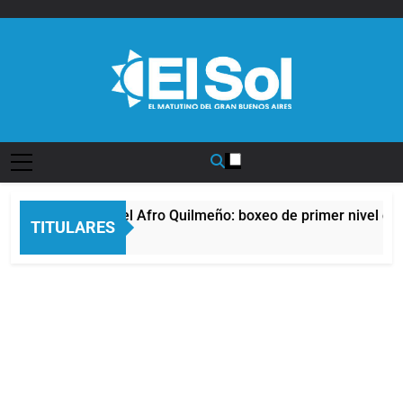
Saltar
al
contenido
Diario EL SOL
La noche del Afro Quilmeño: boxeo de primer nivel en 
TITULARES
5 Horas Atrás