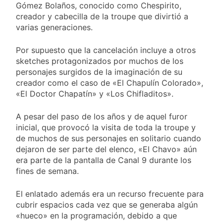
y rechazó el pedido
Gómez Bolaños, conocido como Chespirito,
1 Día Atrás
del peronismo de
creador y cabecilla de la troupe que divirtió a
Masiva movilización
girar el proyecto a
al Congreso contra el
varias generaciones.
comisión
proyecto oficial de
1 Día Atrás
Ley de Propiedad
La Diócesis de
Por supuesto que la cancelación incluye a otros
Privada
Quilmes celebra la
sketches protagonizados por muchos de los
fiesta de San
personajes surgidos de la imaginación de su
1 Día Atrás
Cayetano
La Línea 148 pasó a
creador como el caso de «El Chapulín Colorado»,
ser operada por La
«El Doctor Chapatín» y «Los Chifladitos».
Central de Vicente
1 Día Atrás
López
A pesar del paso de los años y de aquel furor
inicial, que provocó la visita de toda la troupe y
de muchos de sus personajes en solitario cuando
dejaron de ser parte del elenco, «El Chavo» aún
era parte de la pantalla de Canal 9 durante los
fines de semana.
El enlatado además era un recurso frecuente para
cubrir espacios cada vez que se generaba algún
«hueco» en la programación, debido a que