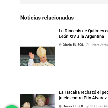
entradas
Noticias relacionadas
La Diócesis de Quilmes ce
León XIV a la Argentina
Diario EL SOL
1 Hora Atrás
La Fiscalía rechazó el pe
juicio contra Pity Alvarez
Diario EL SOL
18 Horas Atr