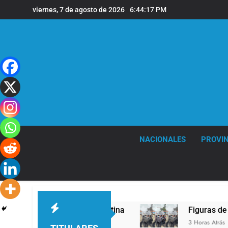
Saltar
viernes, 7 de agosto de 2026
6:44:18 PM
al
contenido
NACIONALES
PROVIN
pa León XIV a la Argentina
Figuras de la cultu
3 Horas Atrás