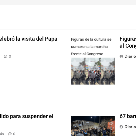
lebró la visita del Papa
Figura
Figuras de la cultura se
al Con
sumaron a la marcha
frente al Congreso
Diari
0
contra la Ley de
Propiedad Privada
dido para suspender el
67 bar
Diari
ás
0