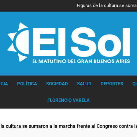
La Diócesis de Quilmes celebr
Figuras de la cultura se suma
Nueva jornada negativa para 
en Wall Street y el
Jorge Macri condenó los d
res
La Diócesis de Quilmes celebr
Figuras de la cultura se suma
Nueva jornada negativa para 
en Wall Street y el
Jorge Macri condenó los d
res
Diario EL SOL
CIA
POLÍTICA
SOCIEDAD
SALUD
DEPORTES
Q
FLORENCIO VARELA
ra se sumaron a la marcha frente al Congreso contra la Ley de