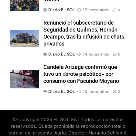
Diario EL SOL
12 horas atrás
0
Renunció el subsecretario de
Seguridad de Quilmes, Hernán
Ocampo, tras la difusión de chats
privados
Diario EL SOL
14 horas atrás
0
Candela Arizaga confirmó que
tuvo un «brote psicótico» por
consumo con Facundo Moyano
Diario EL SOL
15 horas atrás
0
© Copyright 2026 EL SOL SA | Todos los derechos
reservados. Queda prohibida la reproducción total o
parcial del presente diario. Director: Horacio Schivintt.