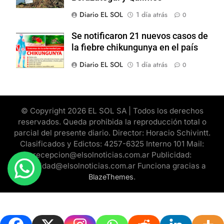
Diario EL SOL
1 día atrás
0
Se notificaron 21 nuevos casos de
la fiebre chikungunya en el país
Diario EL SOL
1 día atrás
0
© Copyright 2026 EL SOL SA | Todos los derechos
reservados. Queda prohibida la reproducción total o
parcial del presente diario. Director: Horacio Schivintt.
Clasificados y Edictos: 4257-6325 Interno 101 Mail:
recepcion@elsolnoticias.com.ar Publicidad:
publicidad@elsolnoticias.com.ar Funciona gracias a
.
BlazeThemes