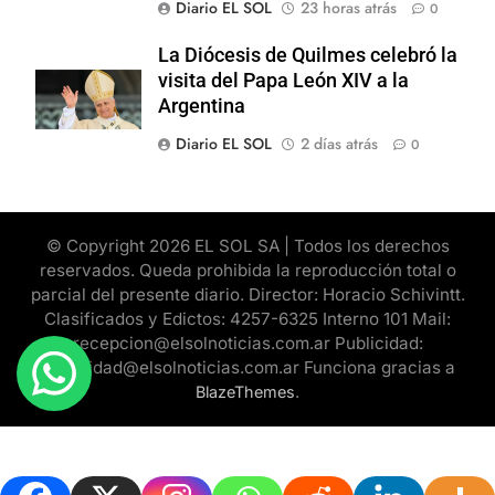
Diario EL SOL
23 horas atrás
0
La Diócesis de Quilmes celebró la
visita del Papa León XIV a la
Argentina
Diario EL SOL
2 días atrás
0
© Copyright 2026 EL SOL SA | Todos los derechos
reservados. Queda prohibida la reproducción total o
parcial del presente diario. Director: Horacio Schivintt.
Clasificados y Edictos: 4257-6325 Interno 101 Mail:
recepcion@elsolnoticias.com.ar Publicidad:
publicidad@elsolnoticias.com.ar Funciona gracias a
.
BlazeThemes