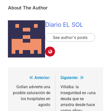
About The Author
Diario EL SOL
See author's posts
Anterior:
Siguiente:
Navegación
de
Gollan advierte una
Villalba: la
posible saturación de
inseguridad es «una
entradas
los hospitales en
deuda que se
agosto
arrastra desde hace
varios años»