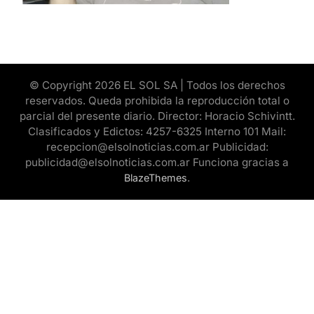
© Copyright 2026 EL SOL SA | Todos los derechos
reservados. Queda prohibida la reproducción total o
parcial del presente diario. Director: Horacio Schivintt.
Clasificados y Edictos: 4257-6325 Interno 101 Mail:
recepcion@elsolnoticias.com.ar Publicidad:
publicidad@elsolnoticias.com.ar Funciona gracias a
.
BlazeThemes