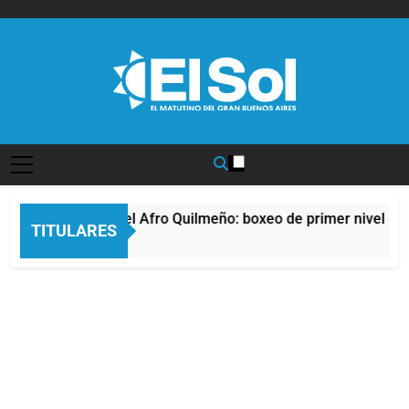
Saltar
al
contenido
Diario EL SOL
La noche del Afro Quilmeño: boxeo de primer nivel en la 
TITULARES
15 Horas Atrás