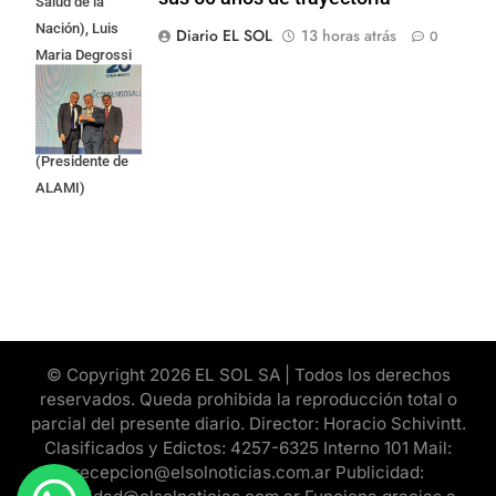
Salud de la
Nación), Luis
Diario EL SOL
13 horas atrás
0
Maria Degrossi
(Presidente de
Apres Salud) y
Cristian Mazza
(Presidente de
ALAMI)
© Copyright 2026 EL SOL SA | Todos los derechos
reservados. Queda prohibida la reproducción total o
parcial del presente diario. Director: Horacio Schivintt.
Clasificados y Edictos: 4257-6325 Interno 101 Mail:
recepcion@elsolnoticias.com.ar Publicidad: