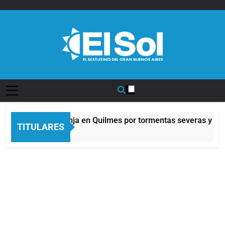
Saltar
al
contenido
Diario EL SOL
Alerta naranja en Quilmes por tormentas severas y fuer
TITULARES
8 Horas Atrás