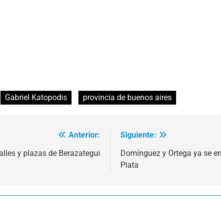
Gabriel Katopodis
provincia de buenos aires
Anterior:
Siguiente:
alles y plazas de Berazategui
Domínguez y Ortega ya se ent
Plata