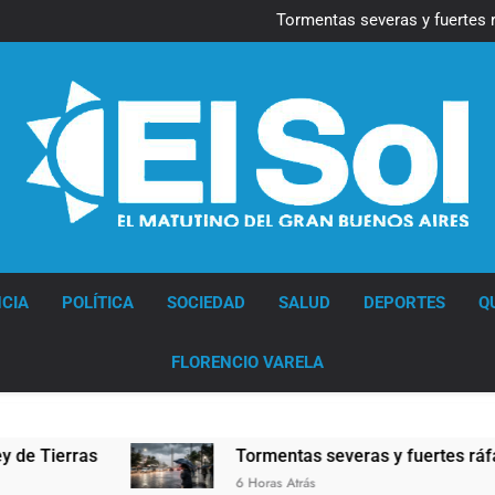
Marcha al Congreso: cor
pr
Tormentas severas y fuertes 
Senado debate el proye
Día del Cirujano Torácico:
Marcha al Congreso: cor
pr
Tormentas severas y fuertes 
Senado debate el proye
Día del Cirujano Torácico:
Diario EL SOL
CIA
POLÍTICA
SOCIEDAD
SALUD
DEPORTES
Q
FLORENCIO VARELA
Tormentas severas y fuertes ráfagas de viento: más 
6 Horas Atrás