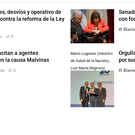
s, desvíos y operativo de
Senado
 contra la reforma de la Ley
con fo
Diari
ás
0
citan a agentes
Orgull
Mario Lugones (ministro
en la causa Malvinas
por su
de Salud de la Nación),
Luis Maria Degrossi
Diari
rás
0
(Presidente de Apres
Salud) y Cristian Mazza
(Presidente de ALAMI)