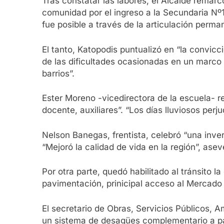
Tras constatar las labores, el Alcalde remarc
comunidad por el ingreso a la Secundaria Nº1
fue posible a través de la articulación perman
El tanto, Katopodis puntualizó en “la convicci
de las dificultades ocasionadas en un marco e
barrios”.
Ester Moreno -vicedirectora de la escuela- r
docente, auxiliares”. “Los días lluviosos perj
Nelson Banegas, frentista, celebró “una inve
“Mejoró la calidad de vida en la región”, asev
Por otra parte, quedó habilitado al tránsito l
pavimentación, prinicipal acceso al Mercado
El secretario de Obras, Servicios Públicos, A
un sistema de desagües complementario a par