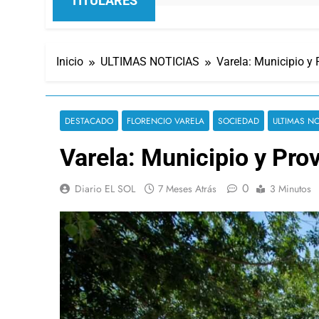
TITULARES
Inicio
ULTIMAS NOTICIAS
Varela: Municipio y 
DESTACADO
FLORENCIO VARELA
SOCIEDAD
ULTIMAS NO
Varela: Municipio y Prov
0
Diario EL SOL
7 Meses Atrás
3 Minutos