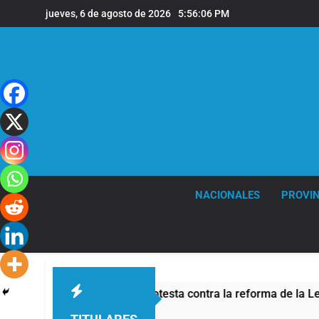
Saltar
jueves, 6 de agosto de 2026
5:56:08 PM
al
contenido
NACIONALES
PROVIN
por la protesta contra la reforma de la Ley de Tierras